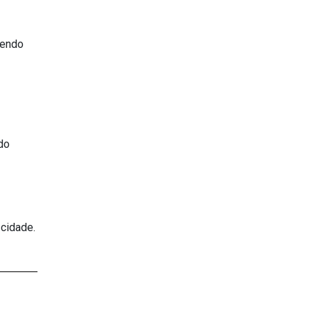
zendo
ndo
 cidade.