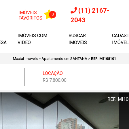
(11) 2167-
IMÓVEIS
0
FAVORITOS
2043
IMÓVEIS COM
BUSCAR
CADAS
ESA
VÍDEO
IMÓVEIS
IMÓVEL
Maxtal Imóveis
>
Apartamento em SANTANA
>
REF: MI108101
LOCAÇÃO
R$ 7.800,00
REF.: MI1