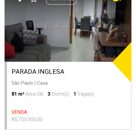
PARADA INGLESA
São Paulo
|
Casa
81 m²
Área Útil
3
Dorm(s)
1
Vaga(s)
VENDA
R$ 703.000,00