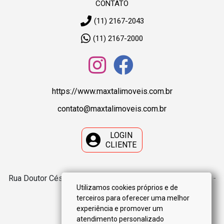
CONTATO
(11) 2167-2043
(11) 2167-2000
https://www.maxtalimoveis.com.br
contato@maxtalimoveis.com.br
LOGIN
CLIENTE
Rua Doutor César, 418 – Santana - 02013-001 - São Paulo -
Utilizamos cookies próprios e de
SP -
VER MAPA
terceiros para oferecer uma melhor
experiência e promover um
atendimento personalizado