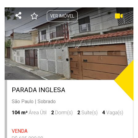
VER IMÓVEL
PARADA INGLESA
São Paulo
|
Sobrado
104 m²
Área Útil
2
Dorm(s)
2
Suíte(s)
4
Vaga(s)
VENDA