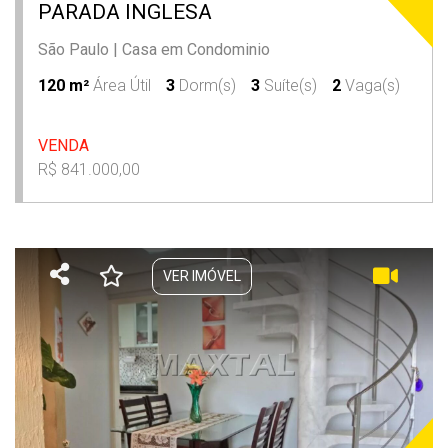
PARADA INGLESA
São Paulo
|
Casa em Condominio
120 m²
Área Útil
3
Dorm(s)
3
Suíte(s)
2
Vaga(s)
VENDA
R$ 841.000,00
VER IMÓVEL