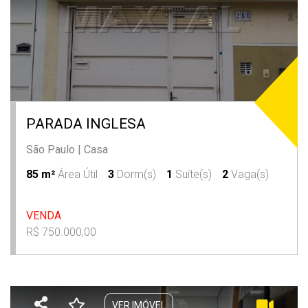
PARADA INGLESA
São Paulo
|
Casa
85 m²
Área Útil
3
Dorm(s)
1
Suíte(s)
2
Vaga(s)
VENDA
R$ 750.000,00
VER IMÓVEL