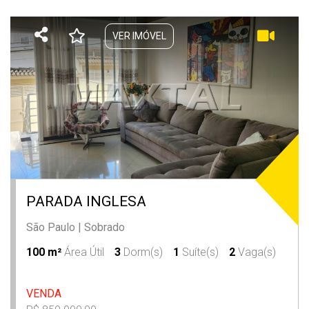
VER IMÓVEL
PARADA INGLESA
São Paulo
|
Sobrado
100 m²
Área Útil
3
Dorm(s)
1
Suíte(s)
2
Vaga(s)
VENDA