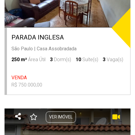
PARADA INGLESA
São Paulo
|
Casa Assobradada
250 m²
Área Útil
3
Dorm(s)
10
Suíte(s)
3
Vaga(s)
VENDA
R$ 750.000,00
VER IMÓVEL