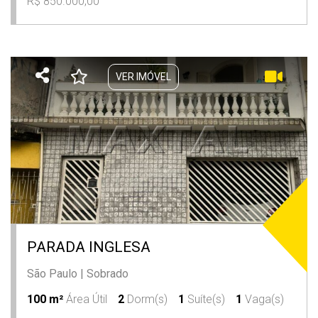
R$ 850.000,00
VER IMÓVEL
PARADA INGLESA
São Paulo
|
Sobrado
100 m²
Área Útil
2
Dorm(s)
1
Suíte(s)
1
Vaga(s)