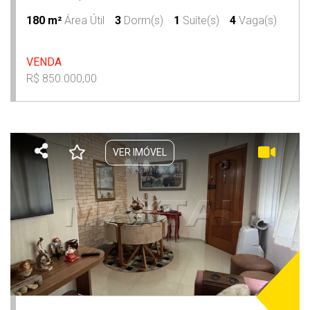
180 m²
Área Útil
3
Dorm(s)
1
Suíte(s)
4
Vaga(s)
VENDA
R$ 850.000,00
VER IMÓVEL