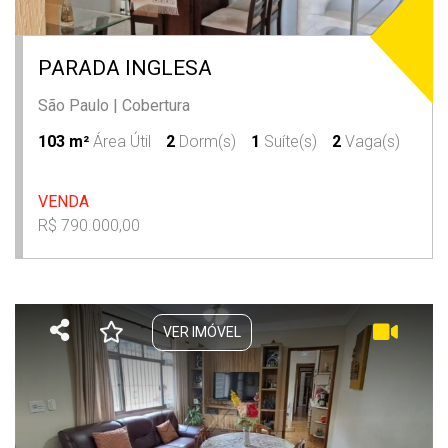
PARADA INGLESA
São Paulo
|
Cobertura
103 m²
Área Útil
2
Dorm(s)
1
Suíte(s)
2
Vaga(s)
VENDA
R$ 790.000,00
VER IMÓVEL